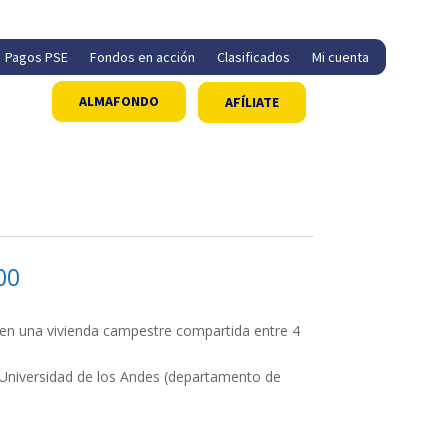
Pagos PSE
Fondos en acción
Clasificados
Mi cuenta
ALMAFONDO
AFÍLIATE
AFÍLIATE
AFÍLIATE
00
 en una vivienda campestre compartida entre 4
 Universidad de los Andes (departamento de