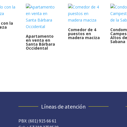
 con la
eza
Comedor de 4
Condom
puestos en
Campes
Apartamento
madera maciza
Altos de
en venta en
Sabana
Santa Bárbara
Occidental
Líneas de atención
PBX: (601) 915 66 61