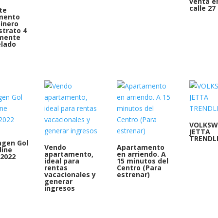
venta en
calle 27
te
mento
inero
strato 4
lmente
lado
VOLKSW
JETTA
TRENDL
agen Gol
Vendo
Apartamento
line
apartamento,
en arriendo. A
2022
ideal para
15 minutos del
rentas
Centro (Para
vacacionales y
estrenar)
generar
ingresos